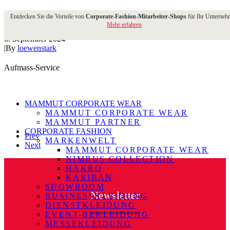
Aufmass-Service
Entdecken Sie die Vorteile von
Corporate-Fashion-Mitarbeiter-Shops
für Ihr Unterne
Mehr erfahren
6. September 2024
|
By
loewenstark
Aufmass-Service
MAMMUT CORPORATE WEAR
MAMMUT CORPORATE WEAR
MAMMUT PARTNER
CORPORATE FASHION
Prev
MARKENWELT
Next
MAMMUT CORPORATE WEAR
NIMBUS COLLECTION
HAKRO
KARIBAN
SHOWROOM
Newsletter
BUSINESSKLEIDUNG
DIENSTKLEIDUNG
EVENT-BEKLEIDUNG
MESSEKLEIDUNG