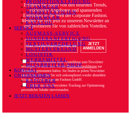
PROMOTIONKLEIDUNG
Erfahren Sie zuerst von den neuesten Trends,
TEAMWEAR
exklusiven Angeboten und spannenden
WERBETEXTILIEN
Einblicken in die Welt der Corporate Fashion.
WORKWEAR
Melden Sie sich jetzt zu unserem Newsletter an
KATALOG
und profitieren Sie von zahlreichen Vorteilen.
SERVICE
AUFMASS-SERVICE
SONDERANFERTIGUNG
TEXTILVEREDELUNG
JETZT
ANMELDEN
MUSTERVERSAND
LOGISTIK
WERBEMITTEL
Mit dem Absenden Ihrer Anmeldung zum Newsletter
MITARBEITER-SHOP
bestätigen Sie auch, dass Sie die
Datenschutzerklärung
zur
KONTAKT
Kenntniss genommen haben. Sie finden in jedem Newsletter
UNTERNEHMEN
einen Link, über den Sie sich unkompliziert wieder abmelden
können. Pro Out Corporate Fashion GmbH.
RATGEBER
Ich bin mit dem Newsletter-Tracking zur Optimierung
ÜBER UNS
persönlicher Inhalte einverstanden.
JETZT BERATEN LASSEN