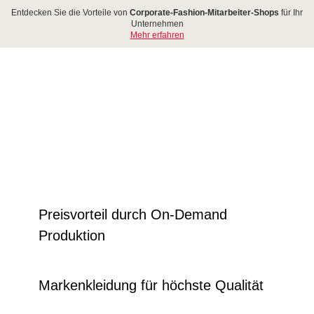
Entdecken Sie die Vorteile von
Corporate-Fashion-Mitarbeiter-Shops
für Ihr
Unternehmen
Mehr erfahren
AMMUT CORPORATE WEAR
AMMUT PARTNER
ARKENWELT
AMMUT CORPORATE WEAR
IMBUS COLLECTION
AKRO
ARIBAN
HOWROOM
Preisvorteil durch On-Demand
USINESSKLEIDUNG
Produktion
IENSTKLEIDUNG
VENT-BEKLEIDUNG
ESSEKLEIDUNG
ROMOTIONKLEIDUNG
Markenkleidung für höchste Qualität
EAMWEAR
ERBETEXTILIEN