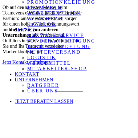
PROMOTIONKLEIDUNG
Ob auf der nächsten Messe, beim
TEAMWEAR
Teamevent oder als alltägliche Corporate
WERBETEXTILIEN
Fashion: Unsere Werbetextilien sorgen
WORKWEAR
für einen hohen Wiedererkennungswert
KATALOG
und
heben Sie von anderen
SERVICE
Unternehmen ab
. Professional
AUFMASS-SERVICE
Outfitters berät Sie individuell und stattet
SONDERANFERTIGUNG
Sie und Ihr Team mit veredelter
TEXTILVEREDELUNG
Markenkleidung aus.
MUSTERVERSAND
LOGISTIK
Jetzt Kontakt aufnehmen
WERBEMITTEL
MITARBEITER-SHOP
KONTAKT
UNTERNEHMEN
Unsere
Erfolgsgeschichten
RATGEBER
ÜBER UNS
JETZT BERATEN LASSEN