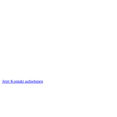
Jetzt Kontakt aufnehmen
Ablauf
– So gestalten wir gemeinsam Ihre