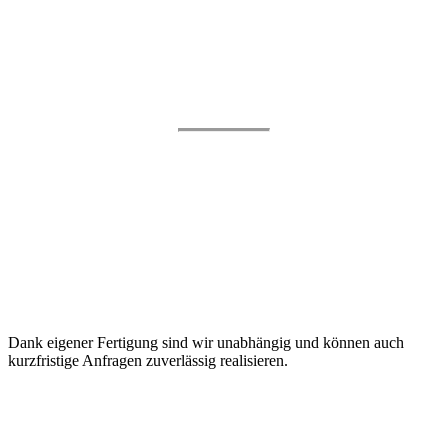
Ihre
Vorteile
mit ProOut
Ihre
Vorteile
mit ProOut
Inhouse-Produktion
Dank eigener Fertigung sind wir unabhängig und können auch
kurzfristige Anfragen zuverlässig realisieren.