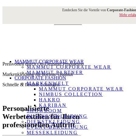
WERBETEXTILIEN
Entdecken Sie die Vorteile von
Corporate-Fashion
Mehr erfah
MAMMUT CORPORATE WEAR
Preisvorteil durch On-Demand Produktion
MAMMUT CORPORATE WEAR
MAMMUT PARTNER
Markenkleidung für höchste Qualität
CORPORATE FASHION
MARKENWELT
Schnelle & flexible Lösungen
MAMMUT CORPORATE WEAR
NIMBUS COLLECTION
HAKRO
KARIBAN
Personalisierte
SHOWROOM
Werbetextilien für Ihren
BUSINESSKLEIDUNG
DIENSTKLEIDUNG
professionellen Auftritt
EVENT-BEKLEIDUNG
MESSEKLEIDUNG