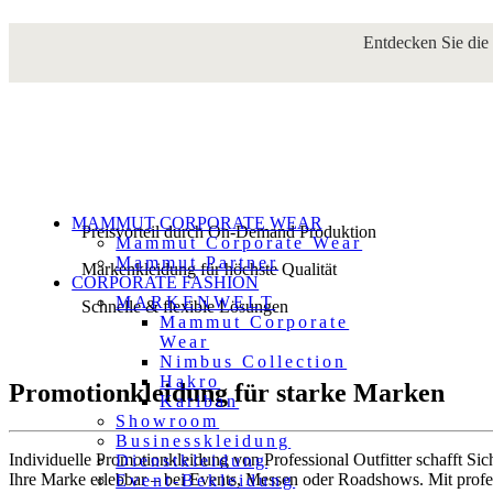
PROMOTION­KLEIDUN
Entdecken Sie die
MAMMUT CORPORATE WEAR
Preisvorteil durch On-Demand Produktion
Mammut Corporate Wear
Mammut Partner
Markenkleidung für höchste Qualität
CORPORATE FASHION
MARKENWELT
Schnelle & flexible Lösungen
Mammut Corporate
Wear
Nimbus Collection
Hakro
Promotionkleidung für starke Marken
Kariban
Showroom
Businesskleidung
Individuelle Promotionkleidung von Professional Outfitter schafft Si
Dienstkleidung
Ihre Marke erlebbar – bei Events, Messen oder Roadshows. Mit profe
Event-Bekleidung