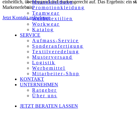
einheitlich, überzeugend und markengerecht auf. Das Ergebnis: ein
s
Messekleidung
Markenerlebnis.
Promotionkleidung
Teamwear
Jetzt Kontakt aufnehmen
Werbetextilien
Workwear
Katalog
SERVICE
Unsere
Erfolgsgeschichten
Aufmass-Service
Sonderanfertigung
Textilveredelung
Musterversand
Logistik
Werbemittel
Mitarbeiter-Shop
KONTAKT
UNTERNEHMEN
Ratgeber
Über uns
JETZT BERATEN LASSEN