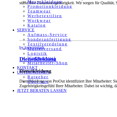
Messekleidung
stärkt Ihre Zusammengehörigkeit. Wir sorgen für Qualität, 
Promotionkleidung
Teamwear
Werbetextilien
Workwear
Katalog
SERVICE
Aufmass-Service
Sonderanfertigung
Textilveredelung
by loewenstark
Musterversand
Logistik
Dienstkleidung
Werbemittel
Mitarbeiter-Shop
KONTAKT
Dienstkleidung
UNTERNEHMEN
Ratgeber
Dienstkleidung von ProOut identifiziert Ihre Mitarbeiter: S
Über uns
Zugehörigkeitsgefühl Ihrer Mitarbeiter. Dabei ist wichtig, 
JETZT BERATEN LASSEN