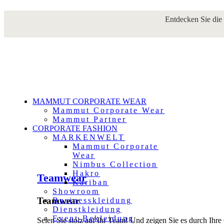
Archives Owl Carousels
Entdecken Sie die
MAMMUT CORPORATE WEAR
Mammut Corporate Wear
Mammut Partner
CORPORATE FASHION
MARKENWELT
Mammut Corporate
Wear
Nimbus Collection
Hakro
Teamwear
Kariban
Showroom
Teamwear
Businesskleidung
Dienstkleidung
Event-Bekleidung
Seien Sie stolz auf Ihr Team! Und zeigen Sie es durch Ihr