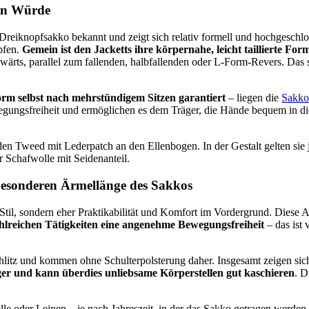
von Würde
Dreiknopfsakko bekannt und zeigt sich relativ formell und hochgeschl
pfen.
Gemein ist den Jacketts ihre körpernahe, leicht taillierte For
wärts, parallel zum fallenden, halbfallenden oder L-Form-Revers. Das so
Form selbst nach mehrstündigem Sitzen garantiert
– liegen die
Sakko
gungsfreiheit und ermöglichen es dem Träger, die Hände bequem in die 
en Tweed mit Lederpatch an den Ellenbogen. In der Gestalt gelten sie 
 Schafwolle mit Seidenanteil.
 besonderen Ärmellänge des Sakkos
til, sondern eher Praktikabilität und Komfort im Vordergrund. Diese 
ahlreichen Tätigkeiten eine angenehme Bewegungsfreiheit
– das ist
litz und kommen ohne Schulterpolsterung daher. Insgesamt zeigen sich 
iger und kann überdies unliebsame Körperstellen gut kaschieren
. D
e oder Leinen – je nach Jahreszeit, in der das Sakko getragen werden