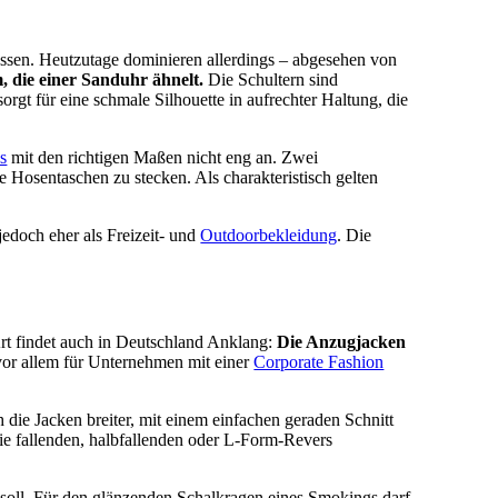
ossen. Heutzutage dominieren allerdings – abgesehen von
m, die einer Sanduhr ähnelt.
Die Schultern sind
rgt für eine schmale Silhouette in aufrechter Haltung, die
s
mit den richtigen Maßen nicht eng an. Zwei
Hosentaschen zu stecken. Als charakteristisch gelten
jedoch eher als Freizeit- und
Outdoorbekleidung
. Die
Art findet auch in Deutschland Anklang:
Die Anzugjacken
 vor allem für Unternehmen mit einer
Corporate Fashion
die Jacken breiter, mit einem einfachen geraden Schnitt
ie fallenden, halbfallenden oder L-Form-Revers
 soll. Für den glänzenden Schalkragen eines Smokings darf