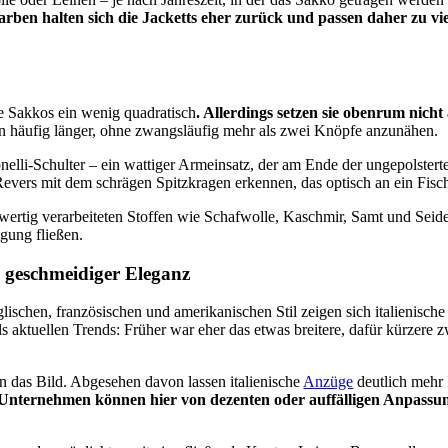
arben halten sich die Jacketts eher zurück und passen daher zu vi
e Sakkos ein wenig quadratisch
. Allerdings setzen sie obenrum nicht
n häufig länger, ohne zwangsläufig mehr als zwei Knöpfe anzunähen.
fonelli-Schulter – ein wattiger Armeinsatz, der am Ende der ungepolster
Revers mit dem schrägen Spitzkragen erkennen, das optisch an ein Fisch
wertig verarbeiteten Stoffen wie Schafwolle, Kaschmir, Samt und Seid
gung fließen.
nd geschmeidiger Eleganz
ischen, französischen und amerikanischen Stil zeigen sich italienische
ls aktuellen Trends: Früher war eher das etwas breitere, dafür kürzere
rn das Bild. Abgesehen davon lassen italienische
Anzüge
deutlich mehr 
Unternehmen können hier von dezenten oder auffälligen Anpassung