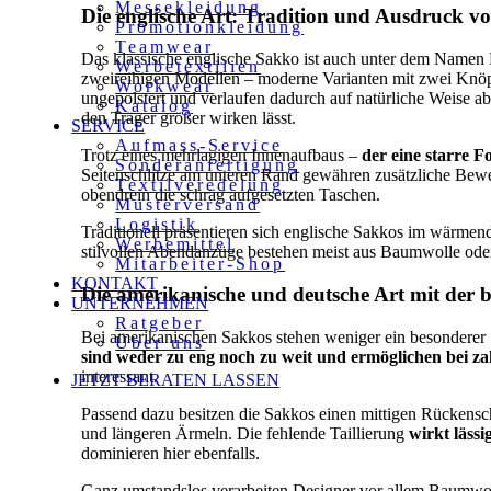
Messekleidung
Die englische Art: Tradition und Ausdruck 
Promotionkleidung
Teamwear
Das klassische englische Sakko ist auch unter dem Namen 
Werbetextilien
zweireihigen Modellen – moderne Varianten mit zwei Knö
Workwear
ungepolstert und verlaufen dadurch auf natürliche Weise ab
Katalog
den Träger größer wirken lässt.
SERVICE
Aufmass-Service
Trotz eines mehrlagigen Innenaufbaus –
der eine starre 
Sonderanfertigung
Seitenschlitze am unteren Rand gewähren zusätzliche Bewe
Textilveredelung
obendrein die schräg aufgesetzten Taschen.
Musterversand
Logistik
Traditionell präsentieren sich englische Sakkos im wärmend
Werbemittel
stilvollen Abendanzüge bestehen meist aus Baumwolle oder
Mitarbeiter-Shop
KONTAKT
Die amerikanische und deutsche Art mit der
UNTERNEHMEN
Ratgeber
Bei amerikanischen Sakkos stehen weniger ein besonderer S
Über uns
sind weder zu eng noch zu weit und ermöglichen bei z
interessant.
JETZT BERATEN LASSEN
Passend dazu besitzen die Sakkos einen mittigen Rückensch
und längeren Ärmeln. Die fehlende Taillierung
wirkt läss
dominieren hier ebenfalls.
Ganz umstandslos verarbeiten Designer vor allem Baumwoll