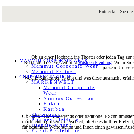
Fashion-Ratgeber: das Sak
Entdecken Sie die
Ob zu einer Hochzeit, ins Theater oder jeden Tag zur 
MAMMUT CORPORATE WEAR
Bestandteil der Freizeit- und
Businesskleidung
. Wenn Sie e
Mammut Corporate Wear
passen
. Unterne
Mammut Partner
CORPORATE FASHION
Welche Sakkoarten es gibt und was diese ausmacht, erfah
MARKENWELT
Mammut Corporate
Wear
Nimbus Collection
Hakro
Kariban
Showroom
Ob durch neue Modetrends oder traditionelle Schnittmuster 
Businesskleidung
macht einen großen Unterschied, ob Sie es in Ihrer Freizei
Dienstkleidung
für bestimmte Werte stehen und Ihnen einen gewissen Ausd
Event-Bekleidung