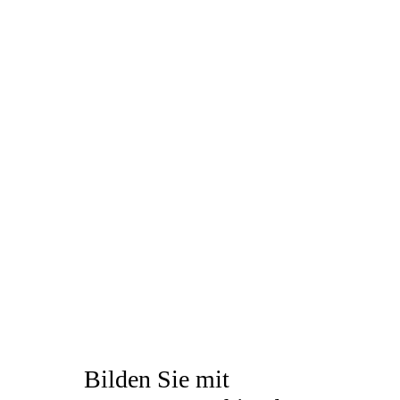
RISIKO, ABENTEUER, SCHEITERN,
AUFSTEHEN.
UND DAS FEIERN WIR!
Bilden Sie mit