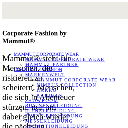
Corporate Fashion by
Mammut®
MAMMUT CORPORATE WEAR
Mammut® steht für
MAMMUT CORPORATE WEAR
MAMMUT PARTNER
Menschen, die
CORPORATE FASHION
MARKENWELT
riskieren zu
MAMMUT CORPORATE WEAR
scheitern. Menschen,
NIMBUS COLLECTION
HAKRO
die sich in Abenteuer
KARIBAN
SHOWROOM
stürzen, nur um
BUSINESSKLEIDUNG
DIENSTKLEIDUNG
dabei gleich wieder
EVENT-BEKLEIDUNG
MESSEKLEIDUNG
die nächsten
PROMOTIONKLEIDUNG