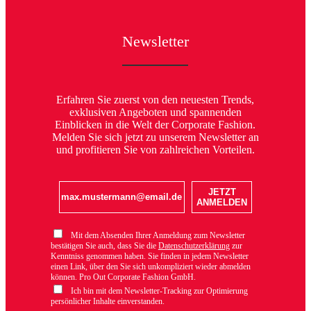
Newsletter
Erfahren Sie zuerst von den neuesten Trends,
exklusiven Angeboten und spannenden
Einblicken in die Welt der Corporate Fashion.
Melden Sie sich jetzt zu unserem Newsletter an
und profitieren Sie von zahlreichen Vorteilen.
JETZT
ANMELDEN
Mit dem Absenden Ihrer Anmeldung zum Newsletter
bestätigen Sie auch, dass Sie die
Datenschutzerklärung
zur
Kenntniss genommen haben. Sie finden in jedem Newsletter
einen Link, über den Sie sich unkompliziert wieder abmelden
können. Pro Out Corporate Fashion GmbH.
Ich bin mit dem Newsletter-Tracking zur Optimierung
persönlicher Inhalte einverstanden.